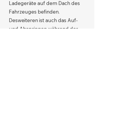
Ladegeräte auf dem Dach des
Fahrzeuges befinden.
Desweiteren ist auch das Auf-
und Abspringen während der
Fahrt untersagt.
Dieses Fallbeispiel beruht auf
anonymen Schilderungen. Hier
gegebene Handlungsempfehlungen
befreien nicht von der Pflicht zur
Beachtung der
Unfallverhütungsvorschriften und
des sicherheitstechnischen
Regelwerks.