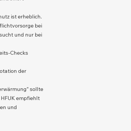
tz ist erheblich.
lichtvorsorge bei
sucht und nur bei
eits-Checks
Rotation der
erwärmung“ sollte
e HFUK empfiehlt
den und