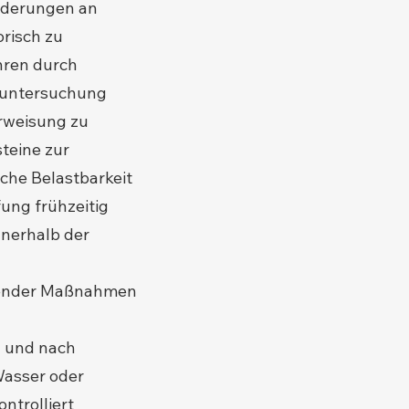
orderungen an
risch zu
hren durch
suntersuchung
rweisung zu
teine zur
iche Belastbarkeit
fung frühzeitig
innerhalb der
lgender Maßnahmen
 und nach
Wasser oder
ntrolliert