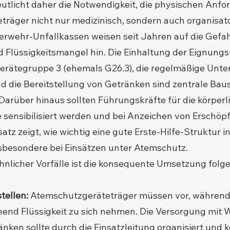
eutlicht daher die Notwendigkeit, die physischen Anf
räger nicht nur medizinisch, sondern auch organisato
uerwehr-Unfallkassen weisen seit Jahren auf die Gefa
Flüssigkeitsmangel hin. Die Einhaltung der Eignung
erätegruppe 3 (ehemals G26.3), die regelmäßige Unte
d die Bereitstellung von Getränken sind zentrale Baus
Darüber hinaus sollten Führungskräfte für die körperl
e sensibilisiert werden und bei Anzeichen von Erschöp
satz zeigt, wie wichtig eine gute Erste-Hilfe-Struktur 
nsbesondere bei Einsätzen unter Atemschutz.
hnlicher Vorfälle ist die konsequente Umsetzung fo
tellen:
Atemschutzgeräteträger müssen vor, während
hend Flüssigkeit zu sich nehmen. Die Versorgung mit 
nken sollte durch die Einsatzleitung organisiert und ko