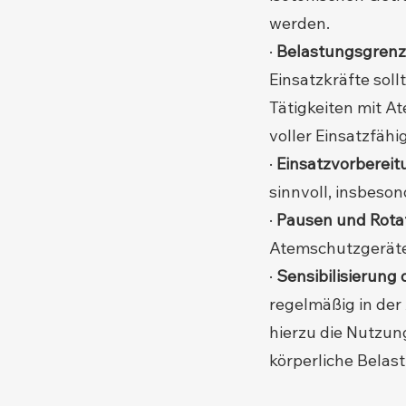
werden.
·
Belastungsgrenz
Einsatzkräfte sol
Tätigkeiten mit A
voller Einsatzfähi
·
Einsatzvorbereit
sinnvoll, insbeson
·
Pausen und Rotat
Atemschutzgeräte
·
Sensibilisierung
regelmäßig in de
hierzu die Nutzun
körperliche Belas