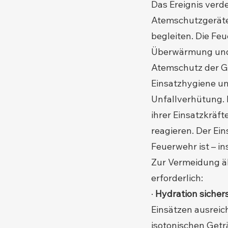
Das Ereignis verd
Atemschutzgerätet
begleiten. Die Fe
Überwärmung und 
Atemschutz der G
Einsatzhygiene un
Unfallverhütung. 
ihrer Einsatzkräft
reagieren. Der Ein
Feuerwehr ist – i
Zur Vermeidung ä
erforderlich:
·
Hydration sichers
Einsätzen ausreic
isotonischen Geträ