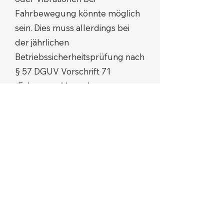
Fahrbewegung könnte möglich
sein. Dies muss allerdings bei
der jährlichen
Betriebssicherheitsprüfung nach
§ 57 DGUV Vorschrift 71
„Fahrzeuge“ bzw. den
Abfahrtskontrollen auffallen.
Abschließend ist auf das Tragen
der persönlichen
Schutzausrüstung (u.a.
Feuerwehrhelm,
Schutzhandschuhe gegen
mechanische Gefährdungen) zu
achten.