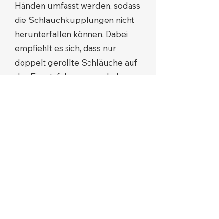
Händen umfasst werden, sodass
die Schlauchkupplungen nicht
herunterfallen können. Dabei
empfiehlt es sich, dass nur
doppelt gerollte Schläuche auf
das Einsatzfahrzeug verladen
werden, denn nur diese lassen
sich unmittelbar an beiden
Kupplungen greifen und im
Anschluss zielsicher auswerfen.
Weitere Empfehlungen zur
Ladungssicherung, zum
Lastverteilungsplan und zur
Auswahl geeigneter Zurrmittel
enthalten u.a. die VDI-Richtlinien
VDI 2700ff. „Ladungssicherung