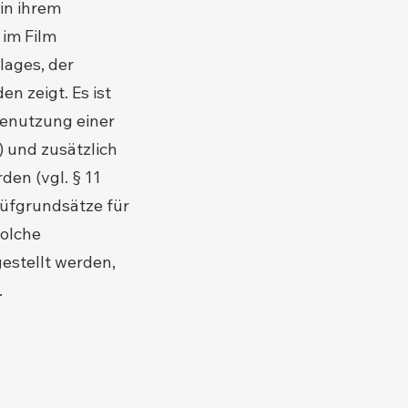
in ihrem
 im Film
lages, der
n zeigt. Es ist
Benutzung einer
 und zusätzlich
den (vgl. § 11
rüfgrundsätze für
solche
estellt werden,
.