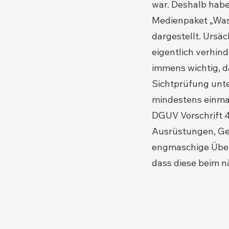
war. Deshalb habe
Medienpaket „Wass
dargestellt. Ursä
eigentlich verhind
immens wichtig, d
Sichtprüfung unte
mindestens einmal 
DGUV Vorschrift 4
Ausrüstungen, Ger
engmaschige Über
dass diese beim n