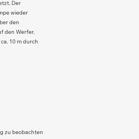
tzt. Der
umpe wieder
über den
f den Werfer.
 ca. 10 m durch
fig zu beobachten