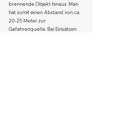
brennende Objekt hinaus. Man
hat somit einen Abstand von ca.
20-25 Meter zur
Gefahrenquelle. Bei Einsätzen
mit Druckbehältern kann jedoch
auch dieser Abstand zu gering
sein. Hier gelten unter
Umständen die Vorgaben für
Abstände der FwDV 500. Der
Abstand im geschilderten Fall
war erheblich zu gering.
Dass der Fahrermaschinist des
Löschfahrzeugs das
Anhaltezeichen der
Führungskraft missachtet hat,